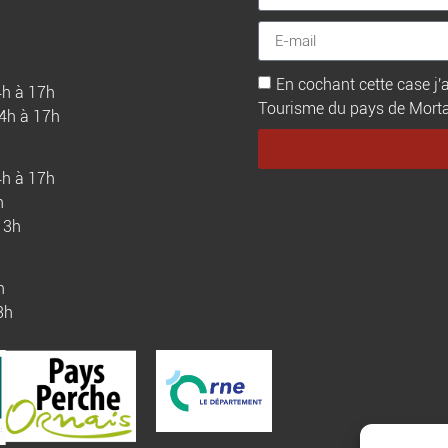
En cochant cette case j'a
4h à 17h
Tourisme du pays de Mortagn
14h à 17h
4h à 17h
h
13h
h
3h