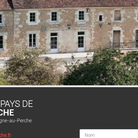
 PAYS DE
CHE
agne-au-Perche
[sibwp_form id=1]
he.fr