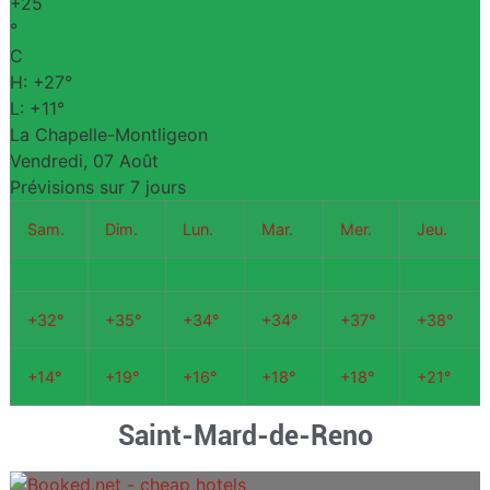
+
25
°
C
H:
+
27°
L:
+
11°
La Chapelle-Montligeon
Vendredi, 07 Août
Prévisions sur 7 jours
Sam.
Dim.
Lun.
Mar.
Mer.
Jeu.
+
32°
+
35°
+
34°
+
34°
+
37°
+
38°
+
14°
+
19°
+
16°
+
18°
+
18°
+
21°
Saint-Mard-de-Reno