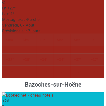
C
H:
+
27°
L:
+
11°
Mortagne-au-Perche
Vendredi, 07 Août
Prévisions sur 7 jours
Sam.
Dim.
Lun.
Mar.
Mer.
Jeu.
+
32°
+
35°
+
34°
+
34°
+
37°
+
37°
+
13°
+
19°
+
16°
+
17°
+
17°
+
21°
Bazoches-sur-Hoëne
+
26