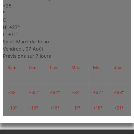
+
25
°
C
H:
+
27°
L:
+
11°
Saint-Mard-de-Reno
Vendredi, 07 Août
Prévisions sur 7 jours
Sam.
Dim.
Lun.
Mar.
Mer.
Jeu.
+
32°
+
35°
+
34°
+
34°
+
37°
+
38°
+
13°
+
19°
+
16°
+
17°
+
18°
+
21°