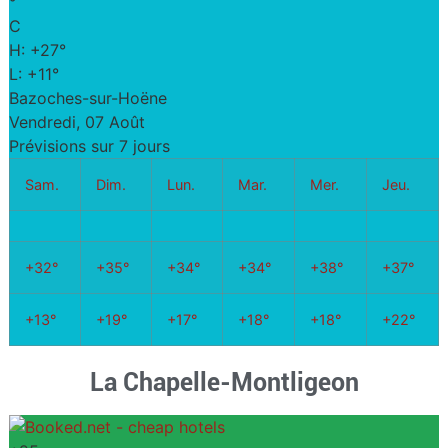
°
C
H:
+
27°
L:
+
11°
Bazoches-sur-Hoëne
Vendredi, 07 Août
Prévisions sur 7 jours
Sam.
Dim.
Lun.
Mar.
Mer.
Jeu.
+
32°
+
35°
+
34°
+
34°
+
38°
+
37°
+
13°
+
19°
+
17°
+
18°
+
18°
+
22°
La Chapelle-Montligeon