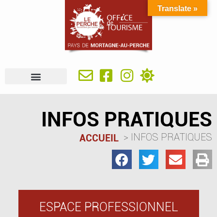
Translate »
À VOIR, À FAIRE
IDÉES SÉJOUR
SE RESTAURER
OÙ DORMIR
INFOS PRATIQUES
INFOS PRATIQUES
INFOS PRATIQUES
ACCUEIL
ESPACE PROFESSIONNEL