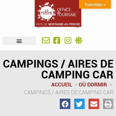
Translate »
À VOIR, À FAIRE
IDÉES SÉJOUR
SE RESTAURER
OÙ DORMIR
INFOS PRATIQUES
CAMPINGS / AIRES DE
CAMPING CAR
ACCUEIL
OÙ DORMIR
CAMPINGS / AIRES DE CAMPING CAR