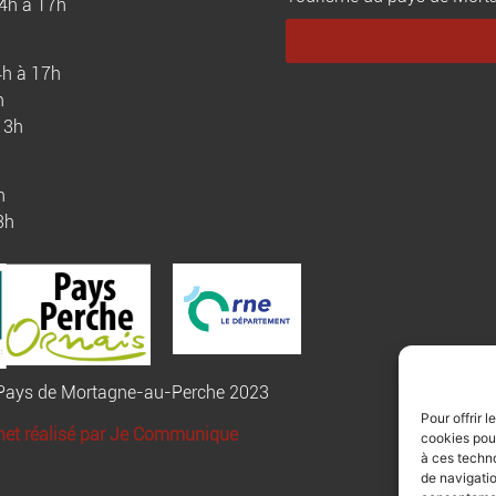
14h à 17h
4h à 17h
h
13h
h
3h
u Pays de Mortagne-au-Perche 2023
Pour offrir 
rnet réalisé par Je Communique
cookies pour
à ces techn
de navigatio