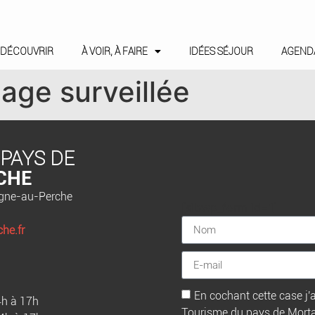
DÉCOUVRIR
À VOIR, À FAIRE
IDÉES SÉJOUR
AGEND
lage surveillée
 PAYS DE
CHE
agne-au-Perche
[sibwp_form id=1]
he.fr
En cochant cette case j'a
4h à 17h
Tourisme du pays de Mortagn