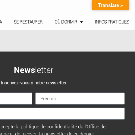
Translate »
A
SE RESTAURER
OÙ DORMIR
INFOS PRATIQUES
News
letter
Inscrivez-vous à notre newsletter
ccepte la politique de confidentialité du l'Office de
e et de recevoir la newsletter de ce dernier.