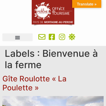
Translate »
À VOIR, À FAIRE
IDÉES SÉJOUR
SE RESTAURER
OÙ DORMIR
INFOS PRATIQUES
Labels :
Bienvenue à
la ferme
Gîte Roulotte « La
Poulette »