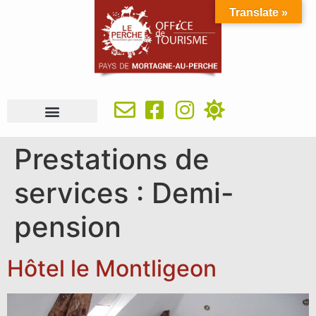
Translate »
À VOIR, À FAIRE
IDÉES SÉJOUR
SE RESTAURER
OÙ DORMIR
INFOS PRATIQUES
Prestations de
services :
Demi-
pension
Hôtel le Montligeon