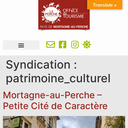
Translate »
À VOIR, À FAIRE
IDÉES SÉJOUR
SE RESTAURER
OÙ DORMIR
INFOS PRATIQUES
Syndication :
patrimoine_culturel
Mortagne-au-Perche –
Petite Cité de Caractère