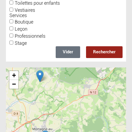
Toilettes pour enfants
Vestiaires
Services
Boutique
Leçon
Professionnels
Stage
Vider
Rechercher
Include la carte
+
−