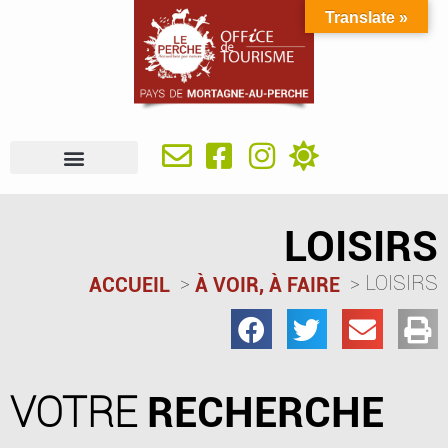
Translate »
À VOIR, À FAIRE
IDÉES SÉJOUR
SE RESTAURER
OÙ DORMIR
INFOS PRATIQUES
LOISIRS
LOISIRS
ACCUEIL
À VOIR, À FAIRE
VOTRE
RECHERCHE