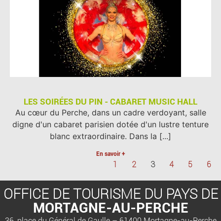
LES SOIRÉES DU PIN - CABARET MUSIC HALL
Au cœur du Perche, dans un cadre verdoyant, salle
digne d'un cabaret parisien dotée d'un lustre tenture
blanc extraordinaire. Dans la [...]
En savoir +
1
2
3
4
5
6
OFFICE DE TOURISME DU PAYS DE
MORTAGNE-AU-PERCHE
36, place du Général de Gaulle – 61400 Mortagne-au-Perche