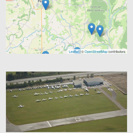
Leaflet
| ©
OpenStreetMap
contributors