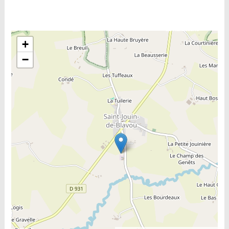
Include la carte
+
−