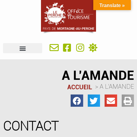
Translate »
À VOIR, À FAIRE
IDÉES SÉJOUR
SE RESTAURER
OÙ DORMIR
INFOS PRATIQUES
A L’AMANDE
A L’AMANDE
ACCUEIL
CONTACT