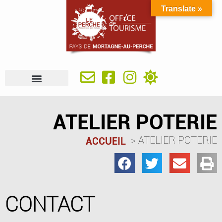
Translate »
À VOIR, À FAIRE
IDÉES SÉJOUR
SE RESTAURER
OÙ DORMIR
INFOS PRATIQUES
ATELIER POTERIE
ATELIER POTERIE
ACCUEIL
CONTACT