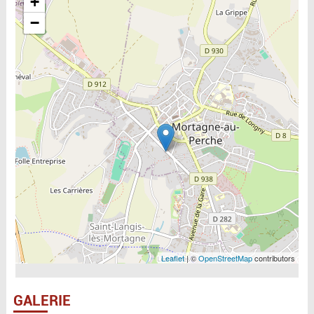
+
−
Leaflet
| ©
OpenStreetMap
contributors
GALERIE