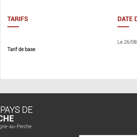
TARIFS
DATE 
Le 26/08
Tarif de base
 PAYS DE
CHE
agne-au-Perche
[sibwp_form id=1]