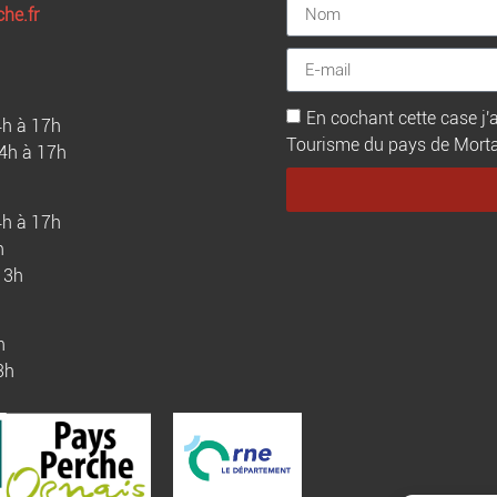
he.fr
En cochant cette case j'a
4h à 17h
Tourisme du pays de Mortagn
14h à 17h
4h à 17h
h
13h
h
3h