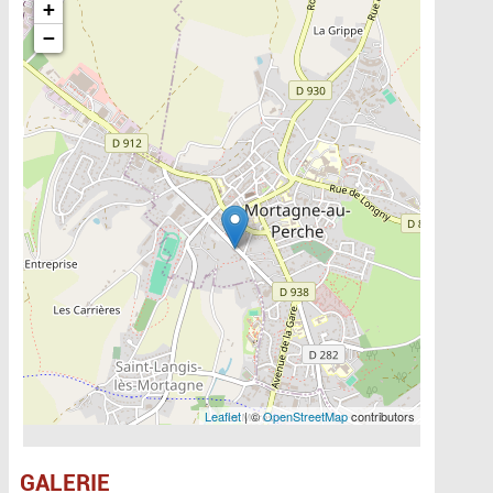
+
−
Leaflet
| ©
OpenStreetMap
contributors
GALERIE