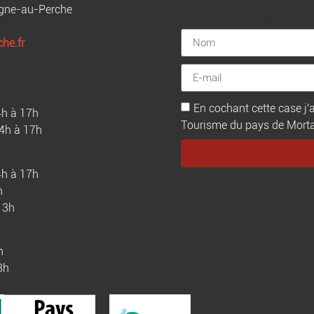
agne-au-Perche
[sibwp_form id=1]
he.fr
En cochant cette case j'a
4h à 17h
Tourisme du pays de Mortagn
14h à 17h
4h à 17h
h
13h
h
3h