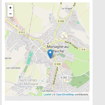
Include la carte
+
−
Leaflet
| ©
OpenStreetMap
contributors