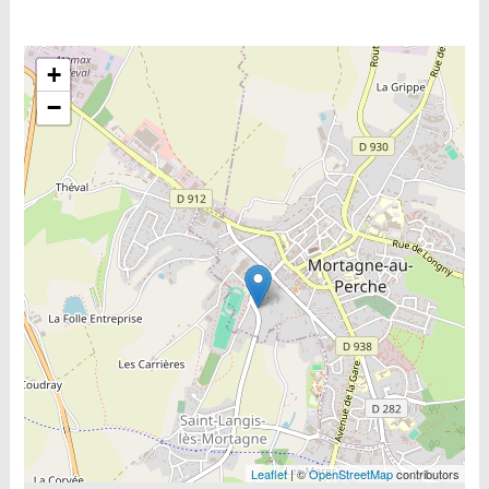
Include la carte
+
−
Leaflet
| ©
OpenStreetMap
contributors