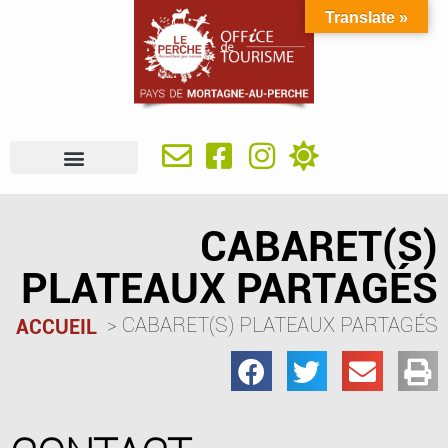
Translate »
À VOIR, À FAIRE
IDÉES SÉJOUR
SE RESTAURER
OÙ DORMIR
INFOS PRATIQUES
CABARET(S)
PLATEAUX PARTAGÉS
CABARET(S) PLATEAUX PARTAGÉS
ACCUEIL