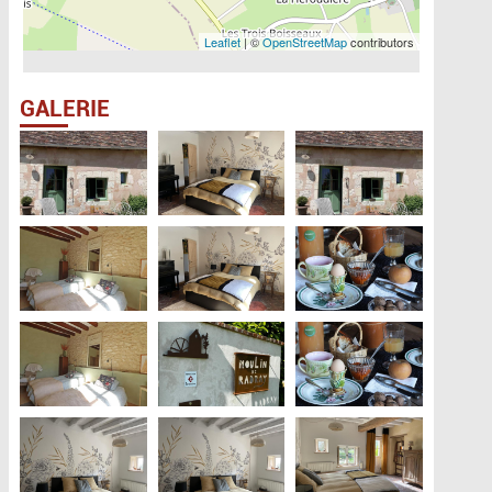
Leaflet
| ©
OpenStreetMap
contributors
GALERIE