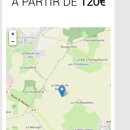
A PARTIR DE
120€
Include la carte
+
−