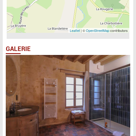
Leaflet
| ©
OpenStreetMap
contributors
GALERIE