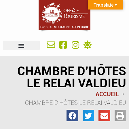
Translate »
À VOIR, À FAIRE
IDÉES SÉJOUR
SE RESTAURER
OÙ DORMIR
INFOS PRATIQUES
CHAMBRE D’HÔTES
LE RELAI VALDIEU
ACCUEIL
CHAMBRE D’HÔTES LE RELAI VALDIEU