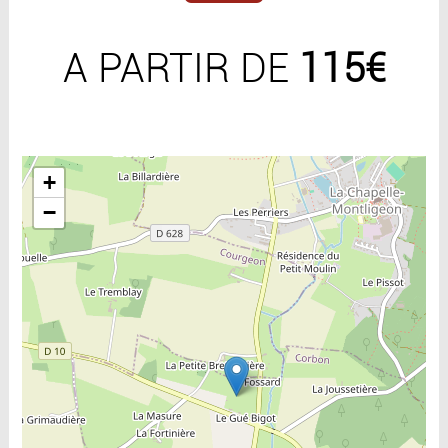
A PARTIR DE
115€
Include la carte
+
−