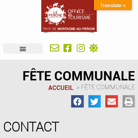
Translate »
À VOIR, À FAIRE
IDÉES SÉJOUR
SE RESTAURER
OÙ DORMIR
INFOS PRATIQUES
FÊTE COMMUNALE
FÊTE COMMUNALE
ACCUEIL
CONTACT