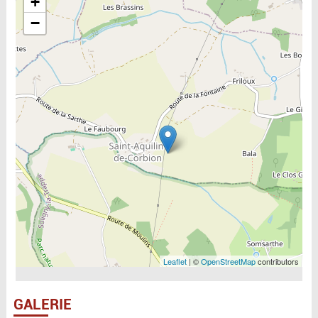
+
−
Leaflet
| ©
OpenStreetMap
contributors
GALERIE