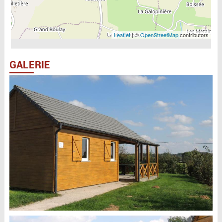
Leaflet
| ©
OpenStreetMap
contributors
GALERIE