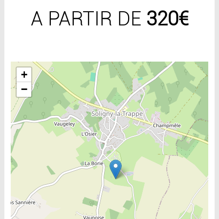
A PARTIR DE
320€
Include la carte
+
−