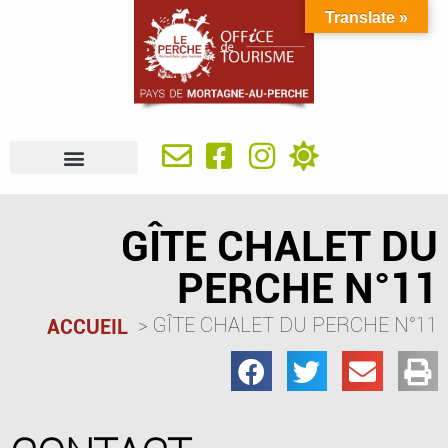
Translate »
À VOIR, À FAIRE
IDÉES SÉJOUR
SE RESTAURER
OÙ DORMIR
INFOS PRATIQUES
GÎTE CHALET DU
PERCHE N°11
GÎTE CHALET DU PERCHE N°11
ACCUEIL