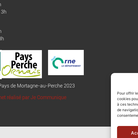
h
13h
h
3h
u Pays de Mortagne-au-Perche 2023
Pour offrir 
rnet réalisé par Je Communique
cookies pour
à ces techn
de navigatio
consentement
Ac