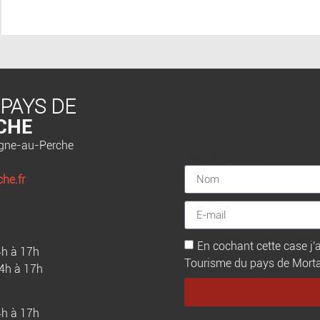
 PAYS DE
CHE
agne-au-Perche
[sibwp_form id=1]
he.fr
En cochant cette case j'a
4h à 17h
Tourisme du pays de Mortagn
14h à 17h
4h à 17h