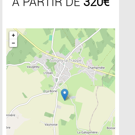
A PARTIR DE
320€
Include la carte
+
−