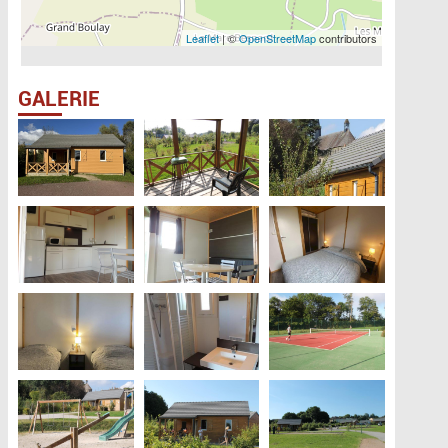
Leaflet
| ©
OpenStreetMap
contributors
GALERIE