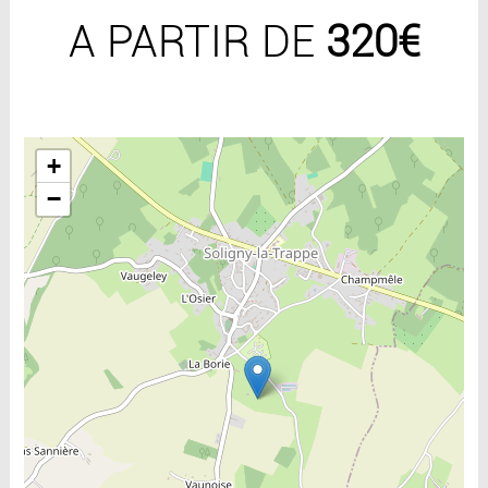
A PARTIR DE
320€
Include la carte
+
−