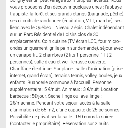
Soligny est un petit village aux multiples facettes. Nous
vous proposons d'en découvrir quelques unes : l'abbaye
trappiste, la forêt et ses grands étangs (baignade, pêche),
ses circuits de randonnée (équitation, VTT, marche), ses
liens avec le Québec... Niveau 2 épis. Chalet indépendant
sur un Parc Résidentiel de Loisirs clos de 30
emplacements. Coin cuisine (TV écran LCD, four micro-
ondes uniquement, grille pain sur demande), séjour avec
un canapé-lit. 2 chambres (2 lits 1 personne, 1 lit 2
personnes), salle d'eau et wc. Terrasse couverte.
Chauffage électrique. Sur place : salle d'animation (prise
internet, grand écran), terrains tennis, volley, boules, jeux
enfants. Buanderie commune à l'accueil. Personne
supplémentaire : 5 €/nuit. Animaux : 3 €/nuit. Location
barbecue : 5€/jour. Sèche-linge ou lave-linge :
2€/machine. Pendant votre séjour, accès à la salle
d'animation de 65 m2, d'une capacité de 25 personnes.
Possibilité de privatiser la salle : 150 euros la soirée
(contacter le propriétaire). Réservation sur 2 nuits