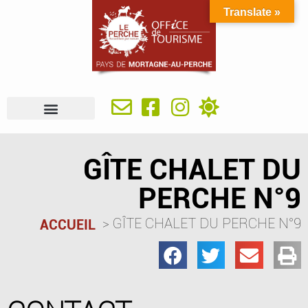
Translate »
À VOIR, À FAIRE
IDÉES SÉJOUR
SE RESTAURER
OÙ DORMIR
INFOS PRATIQUES
GÎTE CHALET DU
PERCHE N°9
GÎTE CHALET DU PERCHE N°9
ACCUEIL