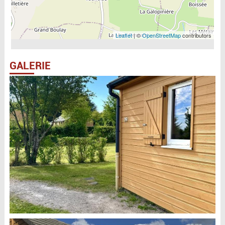
Leaflet
| ©
OpenStreetMap
contributors
GALERIE