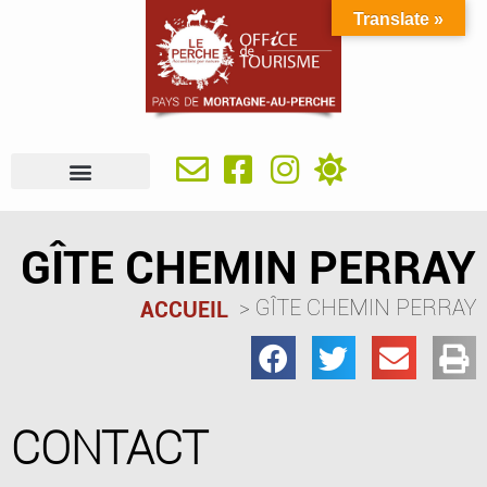
Translate »
À VOIR, À FAIRE
IDÉES SÉJOUR
SE RESTAURER
OÙ DORMIR
INFOS PRATIQUES
GÎTE CHEMIN PERRAY
GÎTE CHEMIN PERRAY
ACCUEIL
CONTACT