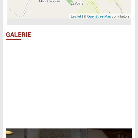
Leaflet
| ©
OpenStreetMap
contributors
GALERIE