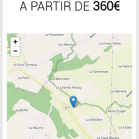
A PARTIR DE
360€
Include la carte
+
−