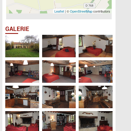
Leaflet
| ©
OpenStreetMap
contributors
GALERIE