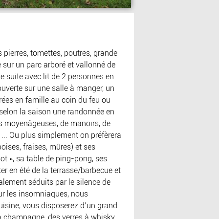
pierres, tomettes, poutres, grande
 sur un parc arboré et vallonné de
suite avec lit de 2 personnes en
ouverte sur une salle à manger, un
ées en famille au coin du feu ou
ra selon la saison une randonnée en
lles moyenâgeuses, de manoirs, de
 ... Ou plus simplement on préfèrera
boises, fraises, mûres) et ses
oot », sa table de ping-pong, ses
iter en été de la terrasse/barbecue et
ralement séduits par le silence de
our les insomniaques, nous
cuisine, vous disposerez d’un grand
 à champagne, des verres à whisky,