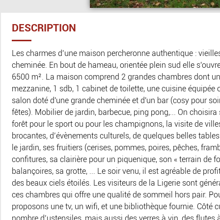
DESCRIPTION
Les charmes d’une maison percheronne authentique : vieilles 
cheminée. En bout de hameau, orientée plein sud elle s'ouvre
6500 m². La maison comprend 2 grandes chambres dont une 
mezzanine, 1 sdb, 1 cabinet de toilette, une cuisine équipée 
salon doté d'une grande cheminée et d'un bar (cosy pour soir
fêtes). Mobilier de jardin, barbecue, ping pong,... On choisi
forêt pour le sport ou pour les champignons, la visite de vi
brocantes, d’évènements culturels, de quelques belles tables
le jardin, ses fruitiers (cerises, pommes, poires, pêches, fram
confitures, sa clairière pour un piquenique, son « terrain de f
balançoires, sa grotte, ... Le soir venu, il est agréable de prof
des beaux ciels étoilés. Les visiteurs de la Ligerie sont géné
ces chambres qui offre une qualité de sommeil hors pair. P
proposons une tv, un wifi, et une bibliothèque fournie. Côté 
nombre d’ustensiles, mais aussi des verres à vin, des flutes