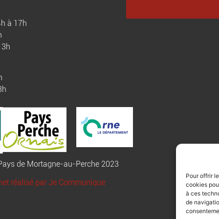
4h à 17h
h
13h
h
3h
u Pays de Mortagne-au-Perche 2023
Pour offrir 
rnet réalisé par Je Communique
cookies pour
à ces techn
de navigatio
consentement