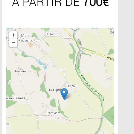
A PARTIR DE
700€
Include la carte
+
−