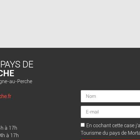
 PAYS DE
CHE
agne-au-Perche
[sibwp_form id=1]
he.fr
En cochant cette case j'a
4h à 17h
Tourisme du pays de Mortagn
14h à 17h