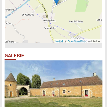
Leaflet
| ©
OpenStreetMap
contributors
GALERIE