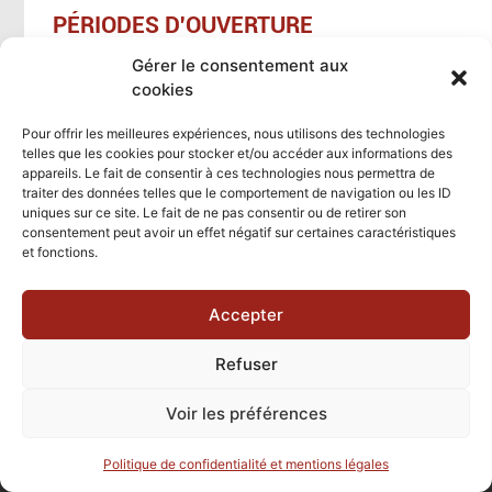
PÉRIODES D'OUVERTURE
Gérer le consentement aux
cookies
Du 01/01/2026 au 31/12/2026
toute l'année
Pour offrir les meilleures expériences, nous utilisons des technologies
telles que les cookies pour stocker et/ou accéder aux informations des
appareils. Le fait de consentir à ces technologies nous permettra de
traiter des données telles que le comportement de navigation ou les ID
uniques sur ce site. Le fait de ne pas consentir ou de retirer son
consentement peut avoir un effet négatif sur certaines caractéristiques
OFFICE DE TOURISME DU PAYS DE
et fonctions.
MORTAGNE-AU-PERCHE
36, place du Général de Gaulle – 61400 Mortagne-au-Perche
Accepter
Téléphone : 02 33 83 34 37
E-mail :
contact@ot-mortagneauperche.fr
Refuser
Horaires d’ouverture :
Voir les préférences
Du 1er octobre au 31 mars
Politique de confidentialité et mentions légales
Du mardi au jeudi de 10h à 12h et de 14h à 17h