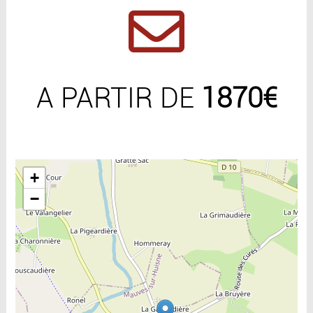
A PARTIR DE
1870€
Include la carte
+
−