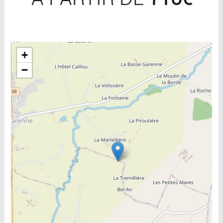
Include la carte
+
−