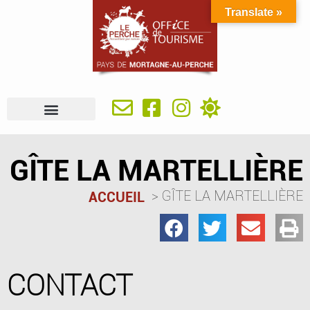
Translate »
À VOIR, À FAIRE
IDÉES SÉJOUR
SE RESTAURER
OÙ DORMIR
INFOS PRATIQUES
GÎTE LA MARTELLIÈRE
GÎTE LA MARTELLIÈRE
ACCUEIL
CONTACT