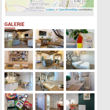
Leaflet
| ©
OpenStreetMap
contributors
GALERIE