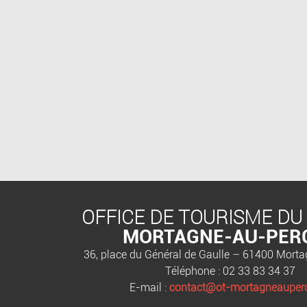
OFFICE DE TOURISME DU
MORTAGNE-AU-PER
36, place du Général de Gaulle – 61400 Mort
Téléphone : 02 33 83 34 37
E-mail :
contact@ot-mortagneauperc