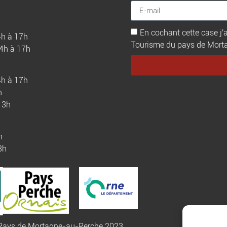
En cochant cette case j'a
4h à 17h
Tourisme du pays de Mortagn
14h à 17h
4h à 17h
h
13h
h
3h
u Pays de Mortagne-au-Perche 2023