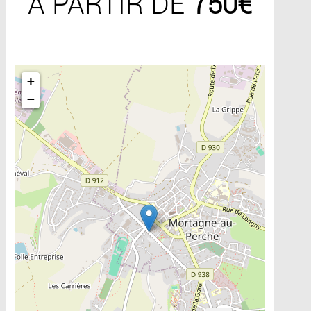
A PARTIR DE
750€
Include la carte
+
−