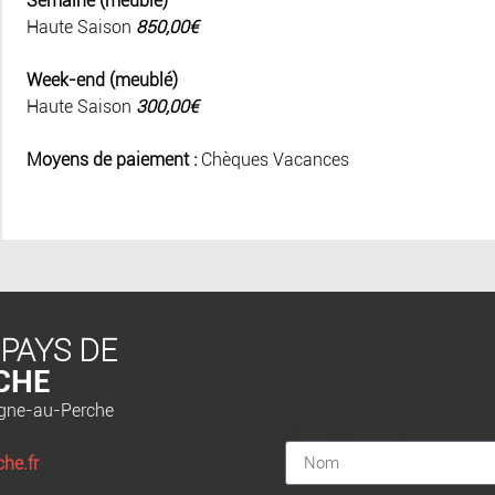
Semaine (meublé)
Haute Saison
850,00€
Week-end (meublé)
Haute Saison
300,00€
Moyens de paiement :
Chèques Vacances
 PAYS DE
CHE
agne-au-Perche
[sibwp_form id=1]
he.fr