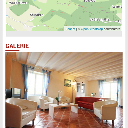
Leaflet
| ©
OpenStreetMap
contributors
GALERIE