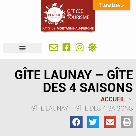
Translate »
À VOIR, À FAIRE
IDÉES SÉJOUR
SE RESTAURER
OÙ DORMIR
INFOS PRATIQUES
GÎTE LAUNAY – GÎTE
DES 4 SAISONS
ACCUEIL
GÎTE LAUNAY – GÎTE DES 4 SAISONS