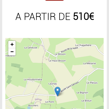
A PARTIR DE
510€
Include la carte
+
−