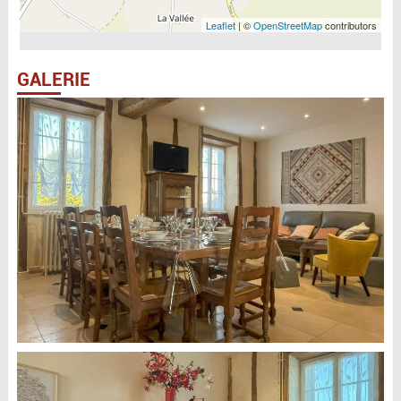
Leaflet
| ©
OpenStreetMap
contributors
GALERIE