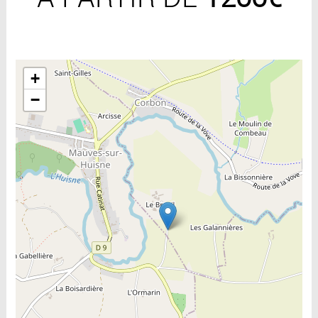
Include la carte
+
−