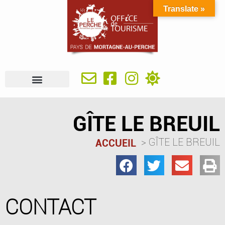
Translate »
À VOIR, À FAIRE
IDÉES SÉJOUR
SE RESTAURER
OÙ DORMIR
INFOS PRATIQUES
GÎTE LE BREUIL
GÎTE LE BREUIL
ACCUEIL
CONTACT