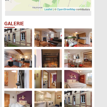
Leaflet
| ©
OpenStreetMap
contributors
GALERIE