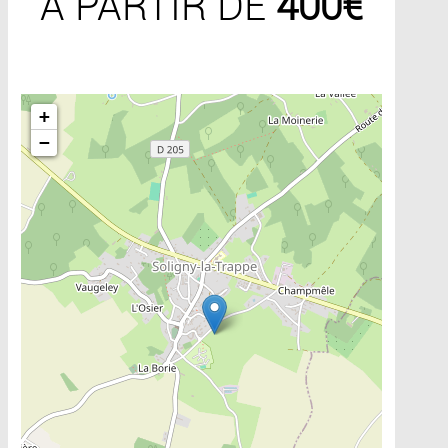
A PARTIR DE
400€
Include la carte
+
−