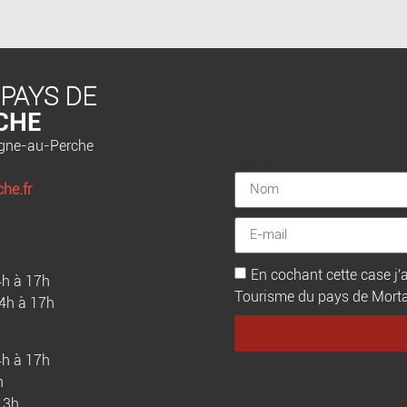
 PAYS DE
CHE
agne-au-Perche
[sibwp_form id=1]
he.fr
En cochant cette case j'a
4h à 17h
Tourisme du pays de Mortagn
14h à 17h
4h à 17h
h
13h