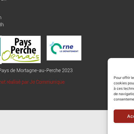
h
3h
u Pays de Mortagne-au-Perche 2023
Pour offrir 
rnet réalisé par Je Communique
cookies pour
à ces techn
de navigatio
consentement
Ac