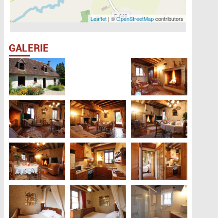
Leaflet
| ©
OpenStreetMap
contributors
GALERIE