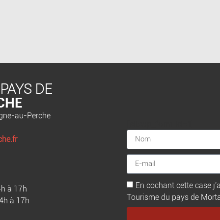
 PAYS DE
CHE
agne-au-Perche
[sibwp_form id=1]
he.fr
En cochant cette case j'a
4h à 17h
Tourisme du pays de Mortagn
14h à 17h