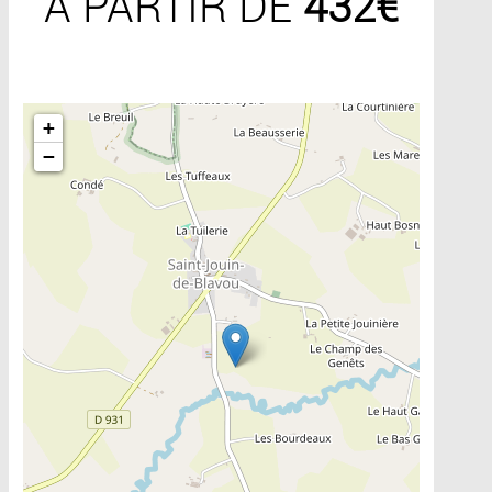
A PARTIR DE
432€
Include la carte
+
−