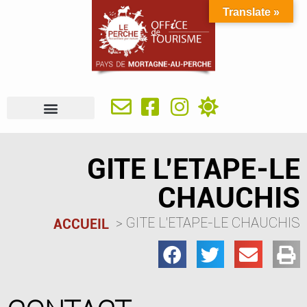
Translate »
À VOIR, À FAIRE
IDÉES SÉJOUR
SE RESTAURER
OÙ DORMIR
INFOS PRATIQUES
GITE L’ETAPE-LE
CHAUCHIS
GITE L’ETAPE-LE CHAUCHIS
ACCUEIL