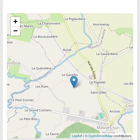
Include la carte
+
−
Leaflet
| ©
OpenStreetMap
contributors