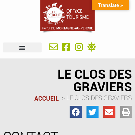
Translate »
À VOIR, À FAIRE
IDÉES SÉJOUR
SE RESTAURER
OÙ DORMIR
INFOS PRATIQUES
LE CLOS DES
GRAVIERS
LE CLOS DES GRAVIERS
ACCUEIL