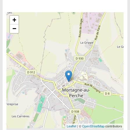
Include la carte
+
−
Leaflet
| ©
OpenStreetMap
contributors