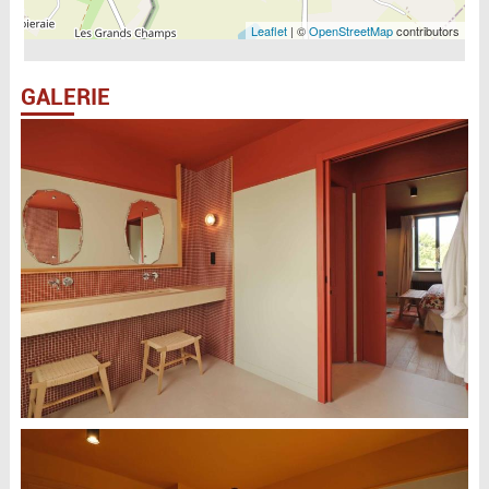
Leaflet
| ©
OpenStreetMap
contributors
GALERIE