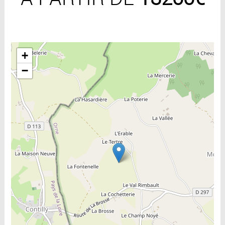
Include la carte
+
−