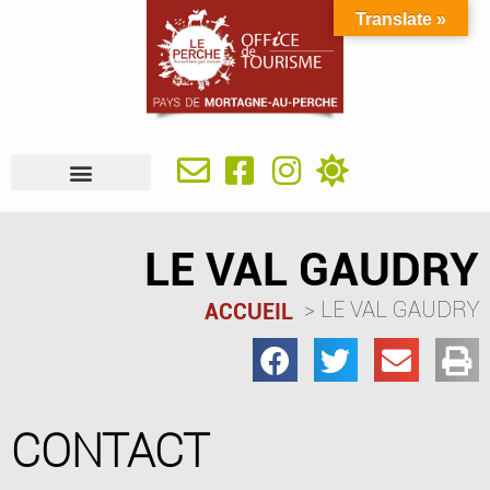
Translate »
À VOIR, À FAIRE
IDÉES SÉJOUR
SE RESTAURER
OÙ DORMIR
INFOS PRATIQUES
LE VAL GAUDRY
LE VAL GAUDRY
ACCUEIL
CONTACT