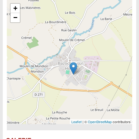
Include la carte
+
−
Leaflet
| ©
OpenStreetMap
contributors