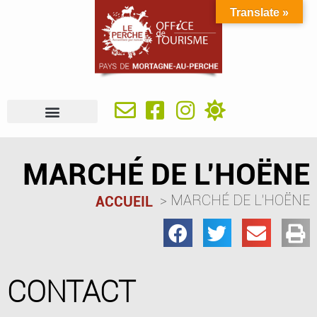
Translate »
À VOIR, À FAIRE
IDÉES SÉJOUR
SE RESTAURER
OÙ DORMIR
INFOS PRATIQUES
MARCHÉ DE L’HOËNE
MARCHÉ DE L’HOËNE
ACCUEIL
CONTACT