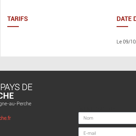
TARIFS
DATE 
Le 09/10
 PAYS DE
CHE
agne-au-Perche
[sibwp_form id=1]
he.fr