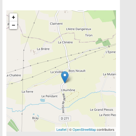
Include la carte
+
−
Leaflet
| ©
OpenStreetMap
contributors