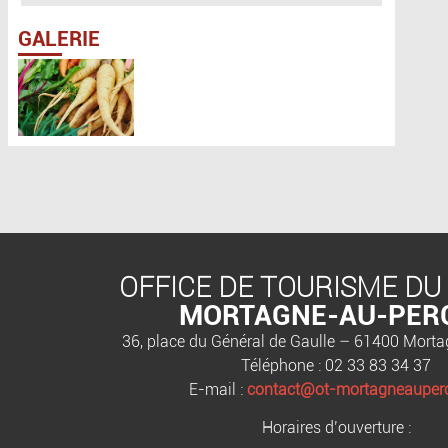
GALERIE
OFFICE DE TOURISME DU
MORTAGNE-AU-PER
36, place du Général de Gaulle – 61400 Mort
Téléphone : 02 33 83 34 37
E-mail :
contact@ot-mortagneauperc
Horaires d’ouverture :