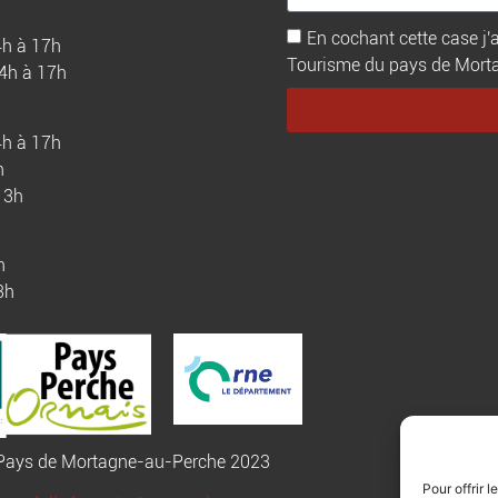
En cochant cette case j'a
4h à 17h
Tourisme du pays de Mortagn
14h à 17h
4h à 17h
h
13h
h
3h
u Pays de Mortagne-au-Perche 2023
Pour offrir 