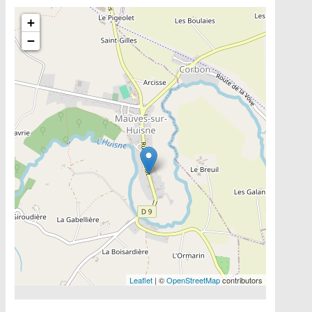
Include la carte
+
−
Leaflet
| ©
OpenStreetMap
contributors