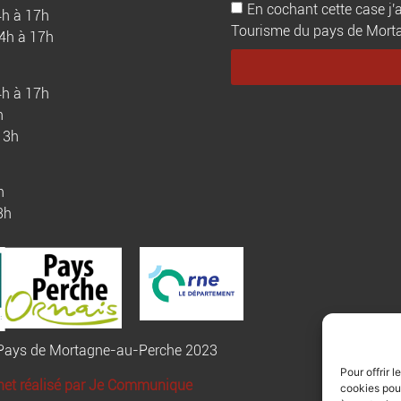
En cochant cette case j'a
4h à 17h
Tourisme du pays de Mortagn
14h à 17h
4h à 17h
h
13h
h
3h
u Pays de Mortagne-au-Perche 2023
Pour offrir 
rnet réalisé par Je Communique
cookies pour