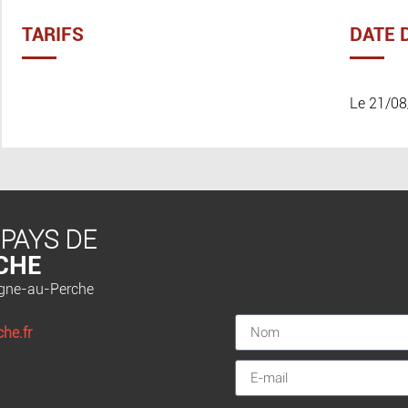
TARIFS
DATE 
Le 21/08
 PAYS DE
CHE
agne-au-Perche
[sibwp_form id=1]
he.fr