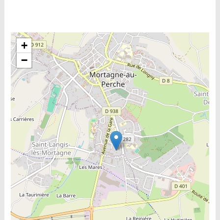
Include la carte
+
−