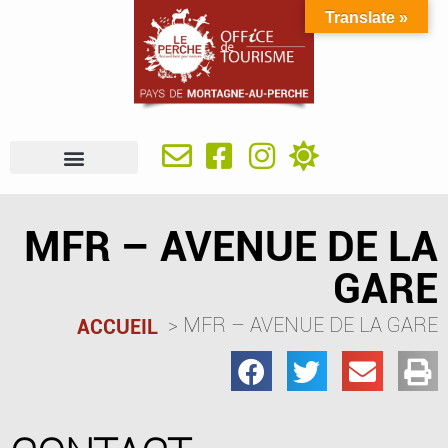
Translate »
À VOIR, À FAIRE
IDÉES SÉJOUR
SE RESTAURER
OÙ DORMIR
INFOS PRATIQUES
MFR – AVENUE DE LA
GARE
MFR – AVENUE DE LA GARE
ACCUEIL