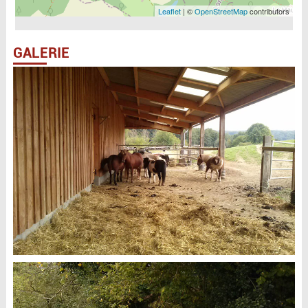
Leaflet
| ©
OpenStreetMap
contributors
GALERIE