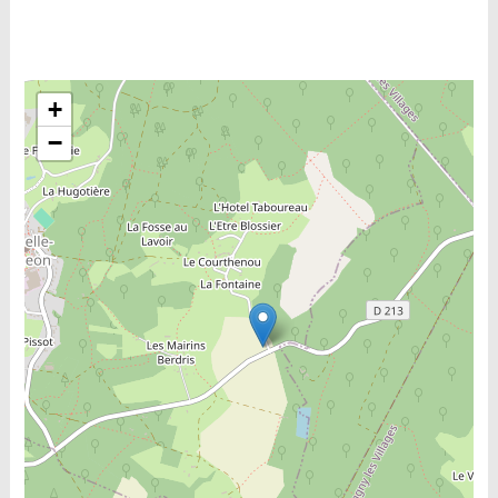
Include la carte
+
−