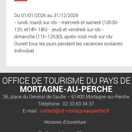
Du 01/01/2026 au 31/12/2026
- lundi, mardi sur rdv - mercredi et samedi (10h30-
12h, et14h-18h) - jeudi et vendredi sur rdv -
dimanche (11h-12h30), après-midi midi sur rdv
Ouvert tous les jours pendant les vacances scolaires.
Individuel
OFFICE DE TOURISME DU PAYS DE
MORTAGNE-AU-PERCHE
36, place du Général de Gaulle – 61400 Mortagne-au-Perche
Téléphone : 02 33 83 34 37
E-mail :
contact@ot-mortagneauperche.fr
Horaires d’ouverture :