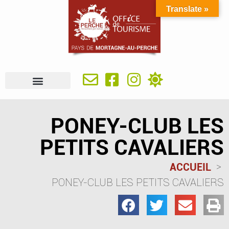
Translate »
À VOIR, À FAIRE
IDÉES SÉJOUR
SE RESTAURER
OÙ DORMIR
INFOS PRATIQUES
PONEY-CLUB LES
PETITS CAVALIERS
ACCUEIL
PONEY-CLUB LES PETITS CAVALIERS