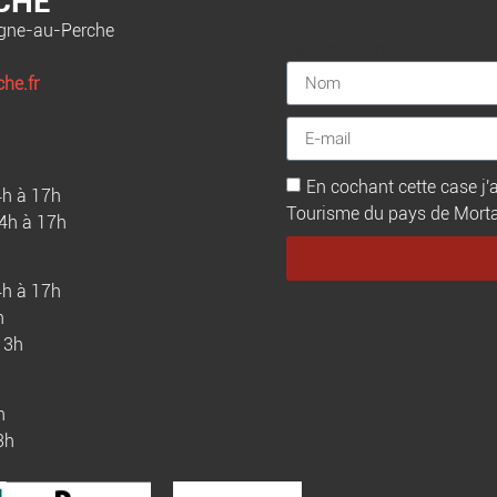
CHE
agne-au-Perche
[sibwp_form id=1]
he.fr
En cochant cette case j'a
4h à 17h
Tourisme du pays de Mortagn
14h à 17h
4h à 17h
h
13h
h
3h