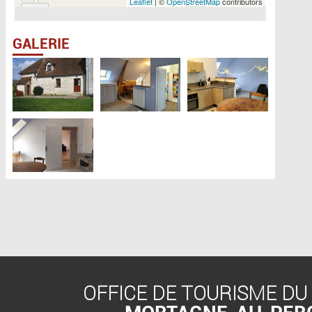
Leaflet
| ©
OpenStreetMap
contributors
GALERIE
OFFICE DE TOURISME DU