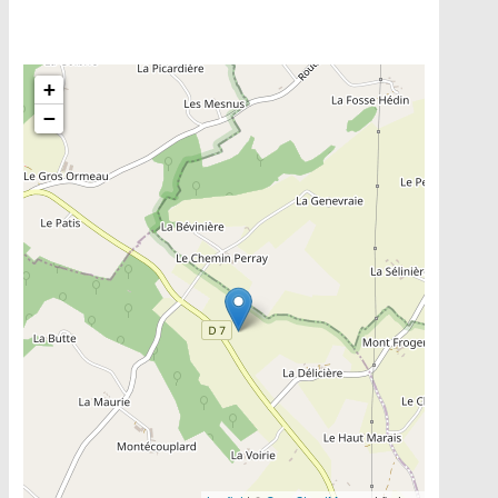
Include la carte
+
−