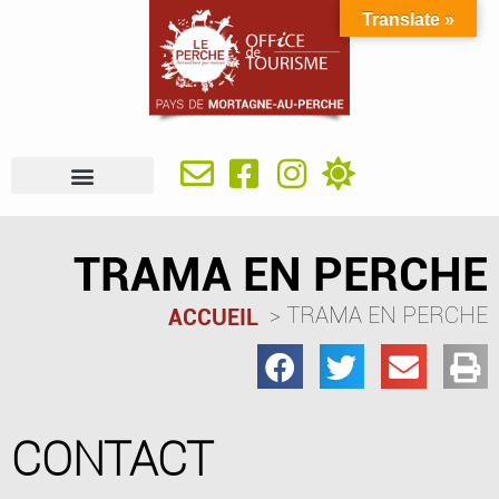
Translate »
À VOIR, À FAIRE
IDÉES SÉJOUR
SE RESTAURER
OÙ DORMIR
INFOS PRATIQUES
TRAMA EN PERCHE
TRAMA EN PERCHE
ACCUEIL
CONTACT