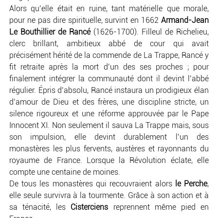
Alors qu’elle était en ruine, tant matérielle que morale,
pour ne pas dire spirituelle, survint en 1662
Armand-Jean
Le Bouthillier de Rancé
(1626-1700). Filleul de Richelieu,
clerc brillant, ambitieux abbé de cour qui avait
précisément hérité de la commende de La Trappe, Rancé y
fit retraite après la mort d’un des ses proches ; pour
finalement intégrer la communauté dont il devint l’abbé
régulier. Épris d’absolu, Rancé instaura un prodigieux élan
d’amour de Dieu et des frères, une discipline stricte, un
silence rigoureux et une réforme approuvée par le Pape
Innocent XI. Non seulement il sauva La Trappe mais, sous
son impulsion, elle devint durablement l’un des
monastères les plus fervents, austères et rayonnants du
royaume de France. Lorsque la Révolution éclate, elle
compte une centaine de moines.
De tous les monastères qui recouvraient alors
le Perche
,
elle seule survivra à la tourmente. Grâce à son action et à
sa ténacité, les
Cisterciens
reprennent même pied en