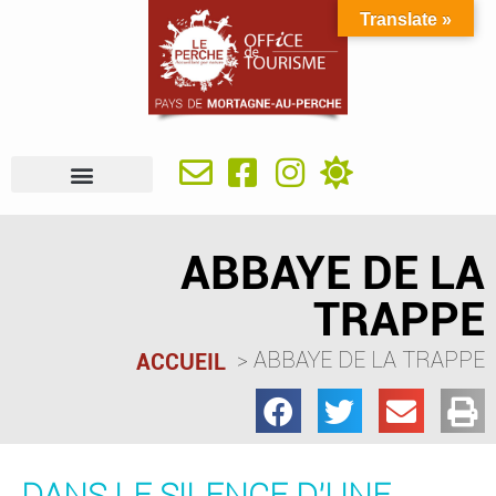
Translate »
À VOIR, À FAIRE
IDÉES SÉJOUR
SE RESTAURER
OÙ DORMIR
INFOS PRATIQUES
ABBAYE DE LA
TRAPPE
ABBAYE DE LA TRAPPE
ACCUEIL
DANS LE SILENCE D'UNE