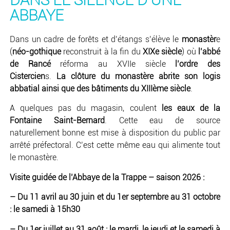
ABBAYE
Dans un cadre de forêts et d’étangs s’élève le
monastèr
e
(
néo-gothique
reconstruit à la fin du
XIXe siècle
) où
l’abbé
de Rancé
réforma au XVIIe siècle
l’ordre des
Cistercien
s.
La clôture du monastère abrite son logis
abbatial ainsi que des bâtiments du XIIIème siècle
.
A quelques pas du magasin, coulent
les eaux de la
Fontaine Saint-Bernard
. Cette eau de source
naturellement bonne est mise à disposition du public par
arrêté préfectoral. C’est cette même eau qui alimente tout
le monastère.
Visite guidée de l’Abbaye de la Trappe – saison 2026 :
– Du 11 avril au 30 juin et du 1er septembre au 31 octobre
: le samedi à 15h30
– Du 1er juillet au 31 août : le mardi, le jeudi et le samedi à