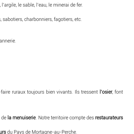
gile, le sable, l’eau, le minerai de fer.
 sabotiers, charbonniers, fagotiers, etc.
vannerie.
aire ruraux toujours bien vivants. Ils tressent
l’osier
, font
, de
la menuiserie
. Notre territoire compte des
restaurateurs
urs
du Pays de Mortagne-au-Perche.