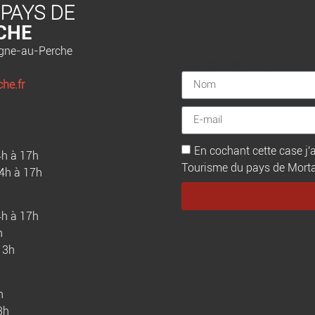
 PAYS DE
CHE
agne-au-Perche
[sibwp_form id=1]
he.fr
En cochant cette case j'a
4h à 17h
Tourisme du pays de Mortagn
14h à 17h
4h à 17h
h
13h
h
3h