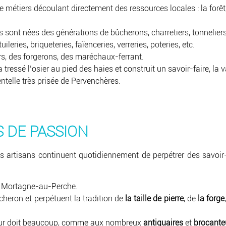
iers découlant directement des ressources locales : la forêt, l’ar
s sont nées des générations de bûcherons, charretiers, tonneliers,
ileries, briqueteries, faïenceries, verreries, poteries, etc.
rs, des forgerons, des maréchaux-ferrant.
 tressé l’osier au pied des haies et construit un savoir-faire, la 
entelle très prisée de Pervenchères.
 DE PASSION
 artisans continuent quotidiennement de perpétrer des savoir-f
de Mortagne-au-Perche.
rcheron et perpétuent la tradition de
la taille de pierre
, de
la forge
ur doit beaucoup, comme aux nombreux
antiquaires
et
brocante