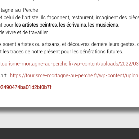
Mortagne-au-Perche
et celui de l’artiste. Ils façonnent, restaurent, imaginent des piè
il pour
les artistes peintres, les écrivains, les musiciens
.
e vivre et de travailler.
ls soient artistes ou artisans, et découvrez derrière leurs geste
t les traces de notre présent pour les générations futures.
//tourisme-mortagne-au-perche.fr/wp-content/uploads/2022/03/
art :
https://tourisme-mortagne-au-perche.fr/wp-content/uplo
002490474ba01d2bf0b7f