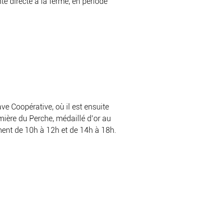
e directe à la ferme, en période
e Coopérative, où il est ensuite
mière du Perche, médaillé d’or au
ement de 10h à 12h et de 14h à 18h.