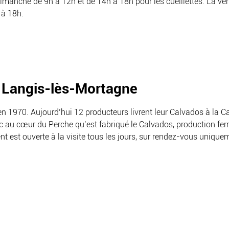
anche de 9h à 12h et de 14h à 18h pour les cueillettes. La vent
 à 18h.
t Langis-lès-Mortagne
 1970. Aujourd’hui 12 producteurs livrent leur Calvados à la Cav
nc au cœur du Perche qu’est fabriqué le Calvados, production fer
nt est ouverte à la visite tous les jours, sur rendez-vous uniqu