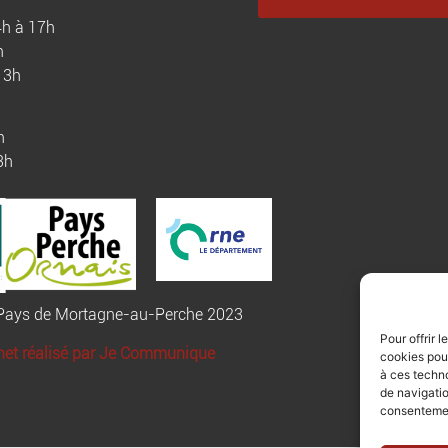
4h à 17h
h
13h
h
3h
u Pays de Mortagne-au-Perche 2023
Pour offrir 
rnet réalisé par Je Communique
cookies pour
à ces techn
de navigatio
consentement