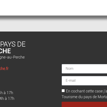
 PAYS DE
CHE
agne-au-Perche
[sibwp_form id=1]
he.fr
En cochant cette case j'a
4h à 17h
Tourisme du pays de Mortagn
14h à 17h