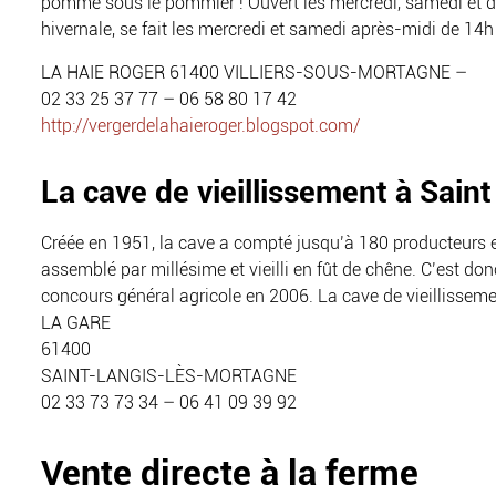
pomme sous le pommier ! Ouvert les mercredi, samedi et dim
hivernale, se fait les mercredi et samedi après-midi de 14h
LA HAIE ROGER 61400 VILLIERS-SOUS-MORTAGNE –
02 33 25 37 77 – 06 58 80 17 42
http://vergerdelahaieroger.blogspot.com/
La cave de vieillissement à Sain
Créée en 1951, la cave a compté jusqu’à 180 producteurs en
assemblé par millésime et vieilli en fût de chêne. C’est do
concours général agricole en 2006. La cave de vieillisseme
LA GARE
61400
SAINT-LANGIS-LÈS-MORTAGNE
02 33 73 73 34 – 06 41 09 39 92
Vente directe à la ferme