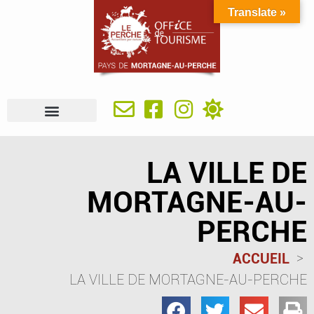
Translate »
À VOIR, À FAIRE
IDÉES SÉJOUR
SE RESTAURER
OÙ DORMIR
INFOS PRATIQUES
LA VILLE DE
MORTAGNE-AU-
PERCHE
ACCUEIL
LA VILLE DE MORTAGNE-AU-PERCHE