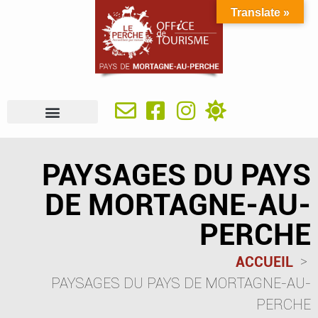
Translate »
À VOIR, À FAIRE
IDÉES SÉJOUR
SE RESTAURER
OÙ DORMIR
INFOS PRATIQUES
PAYSAGES DU PAYS
DE MORTAGNE-AU-
PERCHE
ACCUEIL
PAYSAGES DU PAYS DE MORTAGNE-AU-
PERCHE