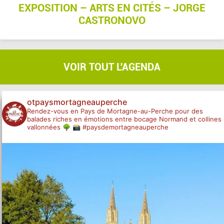
EXPOSITION – ARTS EN CITÉS – JORGE
CASTRONOVO
VOIR TOUT
L'AGENDA
otpaysmortagneauperche
Rendez-vous en Pays de Mortagne-au-Perche pour des
balades riches en émotions entre bocage Normand et collines
vallonnées 🌳
📸 #paysdemortagneauperche