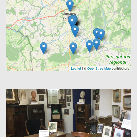
Leaflet
| ©
OpenStreetMap
contributors