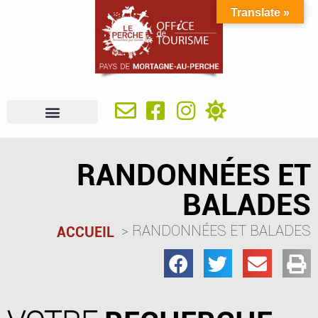
Translate »
À VOIR, À FAIRE
IDÉES SÉJOUR
SE RESTAURER
OÙ DORMIR
INFOS PRATIQUES
RANDONNÉES ET
BALADES
RANDONNÉES ET BALADES
ACCUEIL