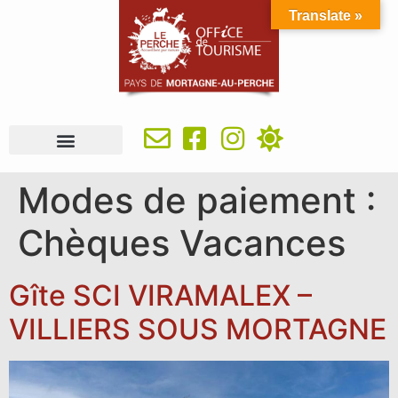
Translate »
À VOIR, À FAIRE
IDÉES SÉJOUR
SE RESTAURER
OÙ DORMIR
INFOS PRATIQUES
Modes de paiement :
Chèques Vacances
Gîte SCI VIRAMALEX –
VILLIERS SOUS MORTAGNE