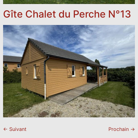
Gîte Chalet du Perche N°13
←
Suivant
Prochain
→