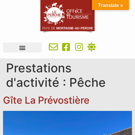
Translate »
À VOIR, À FAIRE
IDÉES SÉJOUR
SE RESTAURER
OÙ DORMIR
INFOS PRATIQUES
Prestations
d'activité :
Pêche
Gîte La Prévostière