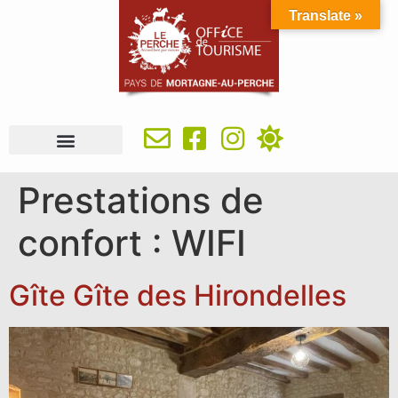
Translate »
À VOIR, À FAIRE
IDÉES SÉJOUR
SE RESTAURER
OÙ DORMIR
INFOS PRATIQUES
Prestations de
confort :
WIFI
Gîte Gîte des Hirondelles