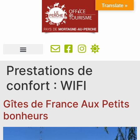
Translate »
À VOIR, À FAIRE
IDÉES SÉJOUR
SE RESTAURER
OÙ DORMIR
INFOS PRATIQUES
Prestations de
confort :
WIFI
Gîtes de France Aux Petits
bonheurs