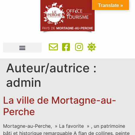
Translate »
À VOIR, À FAIRE
IDÉES SÉJOUR
SE RESTAURER
OÙ DORMIR
INFOS PRATIQUES
Auteur/autrice :
admin
La ville de Mortagne-au-
Perche
Mortagne-au-Perche, » La favorite » , un patrimoine
bâti et historique remarquable A flan de collines, peinte